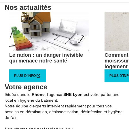
Notre solution VMI : une protection efficace
Nos actualités
Plus d'info
Pose de purificateurs d'air
Solution efficace pour améliorer la qualité de l'air
intérieur
Plus d'info
Le radon : un danger invisible
Comment l
qui menace notre santé
moisissur
logement
PLUS D'INFO
PLUS D'IN
Votre agence
Située dans le
Rhône
, l'agence
SHB Lyon
est votre partenaire
local en hygiène du bâtiment.
Notre équipe d'experts intervient rapidement pour tous vos
besoins en dératisation, désinsectisation, désinfection et hygiène
de l'air.