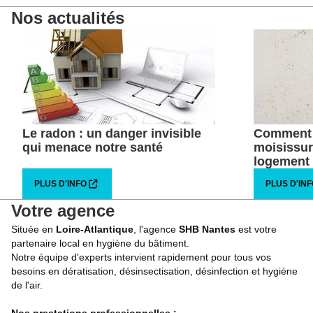
Notre solution VMI : une protection efficace
Nos actualités
Plus d'info
Pose de purificateurs d'air
Solution efficace pour améliorer la qualité de l'air
intérieur
Plus d'info
Le radon : un danger invisible
Comment l
qui menace notre santé
moisissur
logement
PLUS D'INFO
PLUS D'IN
Votre agence
Située en
Loire-Atlantique
, l'agence
SHB Nantes
est votre
partenaire local en hygiène du bâtiment.
Notre équipe d'experts intervient rapidement pour tous vos
besoins en dératisation, désinsectisation, désinfection et hygiène
de l'air.