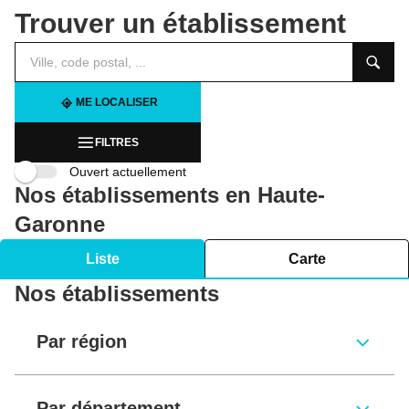
Trouver un établissement
Veuillez
renseigner
une
adresse
ME LOCALISER
FILTRES
Ouvert actuellement
Nos établissements en Haute-
Garonne
Liste
Carte
Nos établissements
Par région
Par département