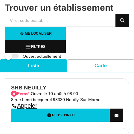
Trouver un établissement
Veuillez
renseigner
une
adresse
ME LOCALISER
FILTRES
Ouvert actuellement
Liste
Carte
SHB NEUILLY
Fermé.
Ouvre le 10 août à 08:00
8 rue henri becquerel 93330 Neuilly-Sur-Marne
Appeler
PLUS D'INFO